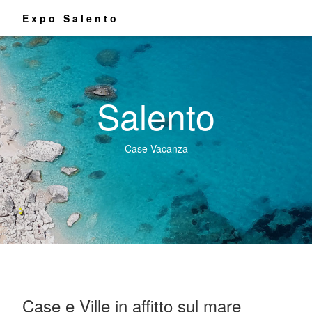
Expo Salento
Salento
Case Vacanza
Case e Ville in affitto sul mare